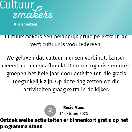
Internationale Dag tegen Armoede
Vandaag, op 17 oktober, de Internationale Dag voor
de Uitbanning van Armoede, zetten we bij
Cultuursmakers een belangrijk principe extra in de
verf: cultuur is voor iedereen.
We geloven dat cultuur mensen verbindt, kansen
creëert en muren afbreekt. Daarom organiseren onze
groepen het hele jaar door activiteiten die gratis
toegankelijk zijn. Op deze dag zetten we die
activiteiten graag extra in de kijker.
Rosie Maes
17 oktober 2025
Ontdek welke activiteiten er binnenkort gratis op het
programma staan